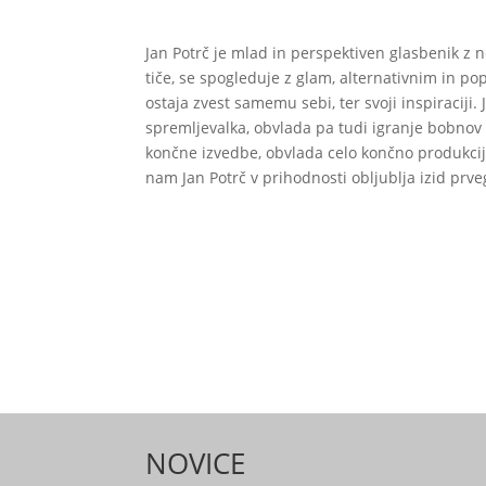
Jan Potrč je mlad in perspektiven glasbenik z
tiče, se spogleduje z glam, alternativnim in p
ostaja zvest samemu sebi, ter svoji inspiraciji.
spremljevalka, obvlada pa tudi igranje bobnov i
končne izvedbe, obvlada celo končno produkcijo
nam Jan Potrč v prihodnosti obljublja izid prv
NOVICE