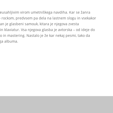
 neusahljivim virom umetniškega navdiha. Kar se žanra
op rockom, predvsem pa dela na lastnem slogu in vsekakor
 Jan je glasbeni samouk, kitara je njegova zvesta
n klaviatur. Vsa njegova glasba je avtorska – od ideje do
 in mastering. Nastalo je že kar nekaj pesmi, tako da
ega albuma.