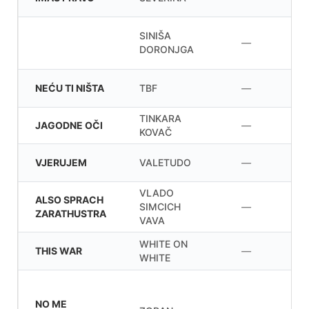
SINIŠA
—
DORONJGA
NEĆU TI NIŠTA
TBF
—
TINKARA
JAGODNE OČI
—
KOVAČ
VJERUJEM
VALETUDO
—
VLADO
ALSO SPRACH
SIMCICH
—
ZARATHUSTRA
VAVA
WHITE ON
THIS WAR
—
WHITE
NO ME