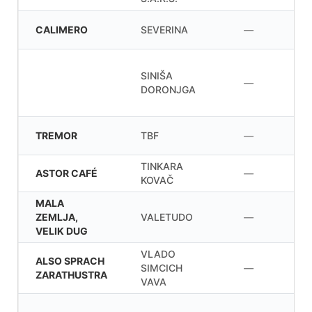
CALIMERO
SEVERINA
—
SINIŠA
—
DORONJGA
TREMOR
TBF
—
TINKARA
ASTOR CAFÉ
—
KOVAČ
MALA
ZEMLJA,
VALETUDO
—
VELIK DUG
VLADO
ALSO SPRACH
SIMCICH
—
ZARATHUSTRA
VAVA