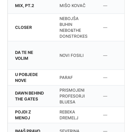
MIX, PT.2
MIŠO KOVAČ
—
NEBOJŠA
BUHIN
CLOSER
—
NEBO&THE
DONSTROKES
DA TE NE
NOVI FOSILI
—
VOLIM
U POBJEDE
PARAF
—
NOVE
PRISMOJENI
DAWN BEHIND
PROFESORJI
—
THE GATES
BLUESA
POJDI Z
REBEKA
—
MENOJ
DREMELJ
IMAŠ PRAVO
SEVERINA
—