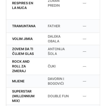
ZORAN
RESPIRES EN
—
PREDIN
LA NUCA
TRAMUNTANA
FATHER
—
DALEKA
VOLIM JIMIA
—
OBALA
ZOVEM DA TI
ANTONIJA
—
ČUJEM GLAS
ŠOLA
ROCK AND
ROLL ZA
ČUKI
—
ZMERAJ
DAVORIN I
MIJENE
—
BOGOVIĆI
SUPERSTAR
(MILLENNIUM
DOUBLE FUN
—
MIX)