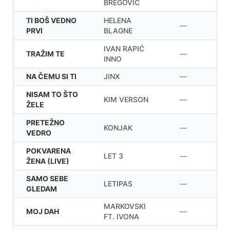
BREGOVIĆ
TI BOŠ VEDNO
HELENA
—
PRVI
BLAGNE
IVAN RAPIĆ
TRAŽIM TE
—
INNO
NA ČEMU SI TI
JINX
—
NISAM TO ŠTO
KIM VERSON
—
ŽELE
PRETEŽNO
KONJAK
—
VEDRO
POKVARENA
LET 3
—
ŽENA (LIVE)
SAMO SEBE
LETIPAS
—
GLEDAM
MARKOVSKI
MOJ DAH
—
FT. IVONA