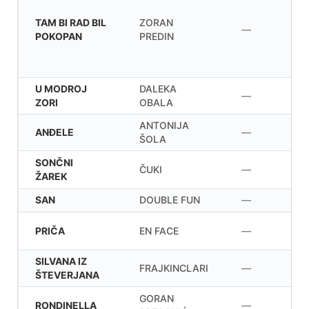
TAM BI RAD BIL
ZORAN
—
POKOPAN
PREDIN
U MODROJ
DALEKA
—
ZORI
OBALA
ANTONIJA
ANĐELE
—
ŠOLA
SONČNI
ČUKI
—
ŽAREK
SAN
DOUBLE FUN
—
PRIČA
EN FACE
—
SILVANA IZ
FRAJKINCLARI
—
ŠTEVERJANA
GORAN
RONDINELLA
—