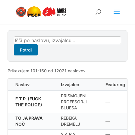
Potrdi
Prikazujem 101-150 od 12021 naslovov
Naslov
Izvajalec
Featuring
PRISMOJENI
F.T.P. (FUCK
PROFESORJI
—
THE POLICE)
BLUESA
TO JA PRAVA
REBEKA
—
NOČ
DREMELJ
S.A.R.S.
—