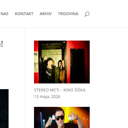
 NAS
KONTAKT
ARHIV
TRGOVINA
!
STEREO MC’S – KINO ŠIŠKA
13 maja, 2026