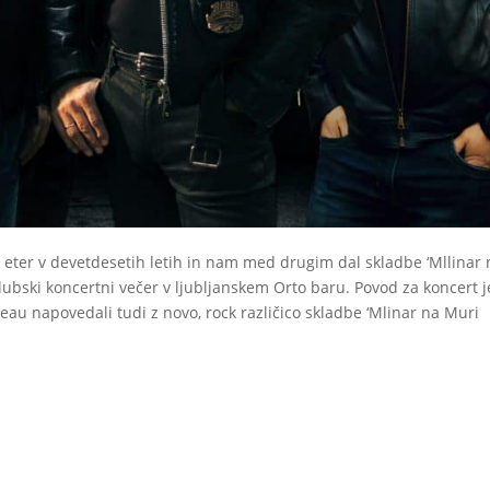
ski eter v devetdesetih letih in nam med drugim dal skladbe ‘Mllinar
lubski koncertni večer v ljubljanskem Orto baru. Povod za koncert j
au napovedali tudi z novo, rock različico skladbe ‘Mlinar na Muri