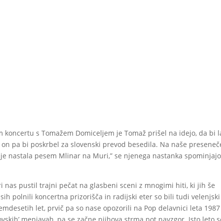
koncertu s Tomažem Domiceljem je Tomaž prišel na idejo, da bi 
, on pa bi poskrbel za slovenski prevod besedila. Na naše preseneč
o je nastala pesem Mlinar na Muri,” se njenega nastanka spominjaj
 nas pustil trajni pečat na glasbeni sceni z mnogimi hiti, ki jih še
h polnili koncertna prizorišča in radijski eter so bili tudi velenjski
emdesetih let, prvič pa so nase opozorili na Pop delavnici leta 1987
rovskih’ menjavah, pa se začne njihova strma pot navzgor. Isto leto 