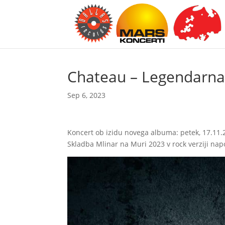
Chateau – Legendarna 
Sep 6, 2023
Koncert ob izidu novega albuma: petek, 17.11.2
Skladba Mlinar na Muri 2023 v rock verziji na