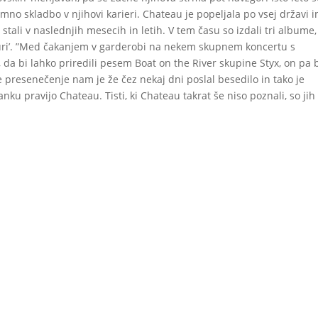
mno skladbo v njihovi karieri. Chateau je popeljala po vsej državi i
tali v naslednjih mesecih in letih. V tem času so izdali tri albume,
 Muri’. ”Med čakanjem v garderobi na nekem skupnem koncertu s
a bi lahko priredili pesem Boat on the River skupine Styx, on pa 
 presenečenje nam je že čez nekaj dni poslal besedilo in tako je
u pravijo Chateau. Tisti, ki Chateau takrat še niso poznali, so jih