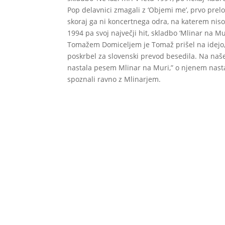
Pop delavnici zmagali z ‘Objemi me’, prvo prelo
skoraj ga ni koncertnega odra, na katerem niso s
1994 pa svoj največji hit, skladbo ‘Mlinar na
Tomažem Domiceljem je Tomaž prišel na idejo, d
poskrbel za slovenski prevod besedila. Na naše
nastala pesem Mlinar na Muri,” o njenem nastank
spoznali ravno z Mlinarjem.