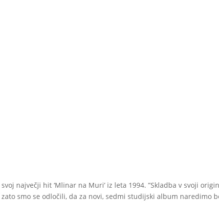
voj največji hit ‘Mlinar na Muri’ iz leta 1994. ”Skladba v svoji origi
 zato smo se odločili, da za novi, sedmi studijski album naredimo b