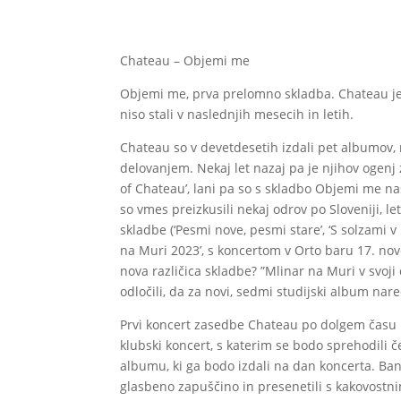
Chateau – Objemi me
Objemi me, prva prelomno skladba. Chateau je 
niso stali v naslednjih mesecih in letih.
Chateau so v devetdesetih izdali pet albumov, 
delovanjem. Nekaj let nazaj pa je njihov ogenj z
of Chateau’, lani pa so s skladbo Objemi me nas
so vmes preizkusili nekaj odrov po Sloveniji, le
skladbe (‘Pesmi nove, pesmi stare’, ‘S solzami v
na Muri 2023’, s koncertom v Orto baru 17. no
nova različica skladbe? ”Mlinar na Muri v svoji
odločili, da za novi, sedmi studijski album nare
Prvi koncert zasedbe Chateau po dolgem času b
klubski koncert, s katerim se bodo sprehodili 
albumu, ki ga bodo izdali na dan koncerta. Ban
glasbeno zapuščino in presenetili s kakovostn