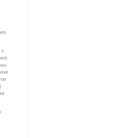
rem
 z
best
teau
 nove
inar
j
 se
o