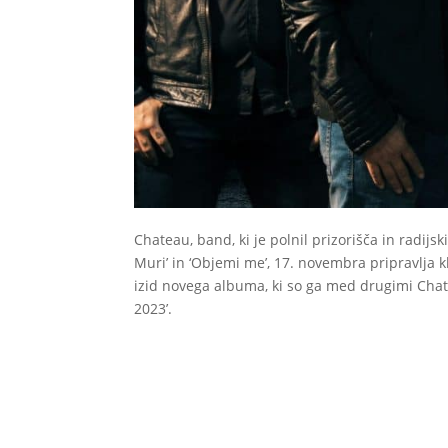
Chateau, band, ki je polnil prizorišča in radij
Muri’ in ‘Objemi me’, 17. novembra pripravlja k
izid novega albuma, ki so ga med drugimi Chate
2023’.