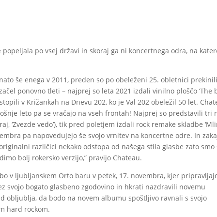
popeljala po vsej državi in skoraj ga ni koncertnega odra, na kate
nato še enega v 2011, preden so po obeleženi 25. obletnici prekinili
ačel ponovno tleti – najprej so leta 2021 izdali vinilno ploščo ‘The 
topili v Križankah na Dnevu 202, ko je Val 202 obeležil 50 let. Cha
tošnje leto pa se vračajo na vseh frontah! Najprej so predstavili tri
 raj, ‘Zvezde vedo’), tik pred poletjem izdali rock remake skladbe ‘Ml
vembra pa napovedujejo še svojo vrnitev na koncertne odre. In zaka
 originalni različici nekako odstopa od našega stila glasbe zato smo
dimo bolj rokersko verzijo,” pravijo Chateau.
o v ljubljanskem Orto baru v petek, 17. novembra, kjer pripravljaj
čez svojo bogato glasbeno zgodovino in hkrati nazdravili novemu
d obljublja, da bodo na novem albumu spoštljivo ravnali s svojo
im hard rockom.