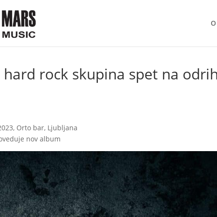
O
hard rock skupina spet na odrih
023, Orto bar, Ljubljana
poveduje nov album