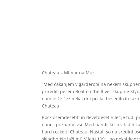
Chateau – Mlinar na Muri
”Med čakanjem v garderobi na nekem skupnem 
priredili pesem Boat on the River skupine Styx
nam je že čez nekaj dni poslal besedilo in tak
Chateau.
Rock osemdesetih in devetdesetih let je tudi pri
danes poznamo vsi. Med bandi, ki so v tistih časi
hard rockerji Chateau. Nastali so na sredini os
skladbo ‘Ne laži mi’. V letu 1991, po nekaj ‘kad