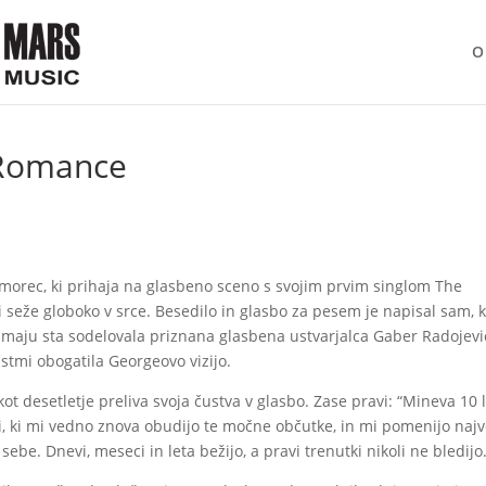
O
 Romance
rimorec, ki prihaja na glasbeno sceno s svojim prvim singlom The
seže globoko v srce. Besedilo in glasbo za pesem je napisal sam, 
žmaju sta sodelovala priznana glasbena ustvarjalca Gaber Radojevi
stmi obogatila Georgeovo vizijo.
ot desetletje preliva svoja čustva v glasbo. Zase pravi: “Mineva 10 l
mi, ki mi vedno znova obudijo te močne občutke, in mi pomenijo najv
sebe. Dnevi, meseci in leta bežijo, a pravi trenutki nikoli ne bledijo