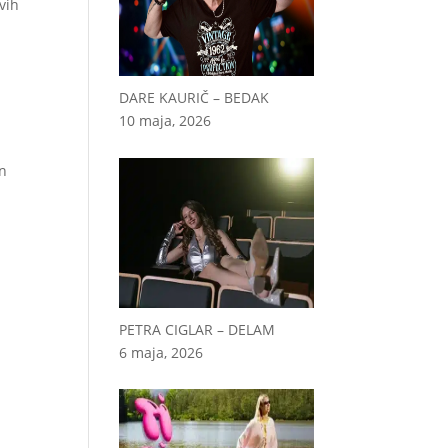
vih
DARE KAURIČ – BEDAK
10 maja, 2026
in
PETRA CIGLAR – DELAM
6 maja, 2026