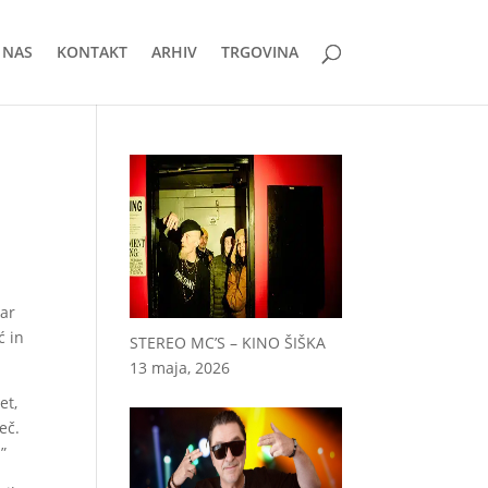
 NAS
KONTAKT
ARHIV
TRGOVINA
kar
ć in
STEREO MC’S – KINO ŠIŠKA
13 maja, 2026
et,
eč.
.”