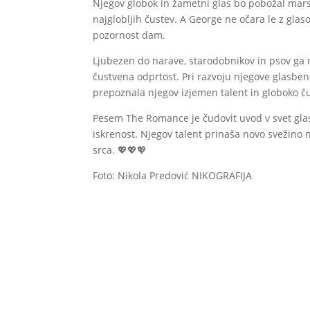
Njegov globok in žametni glas bo pobožal marsi
najglobljih čustev. A George ne očara le z glas
pozornost dam.
Ljubezen do narave, starodobnikov in psov ga 
čustvena odprtost. Pri razvoju njegove glasben
prepoznala njegov izjemen talent in globoko č
Pesem The Romance je čudovit uvod v svet glasb
iskrenost. Njegov talent prinaša novo svežino
srca. 💖💖💖
Foto: Nikola Predović NIKOGRAFIJA