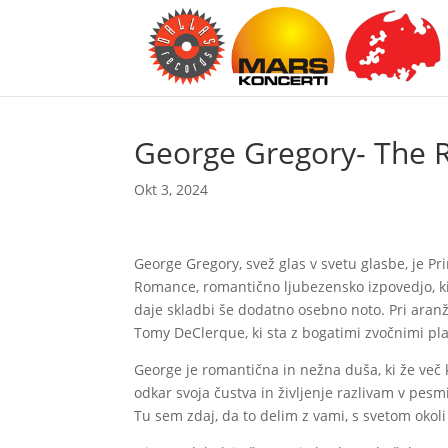
George Gregory- The
Okt 3, 2024
George Gregory, svež glas v svetu glasbe, je P
Romance, romantično ljubezensko izpovedjo, ki 
daje skladbi še dodatno osebno noto. Pri aran
Tomy DeClerque, ki sta z bogatimi zvočnimi pla
George je romantična in nežna duša, ki že več k
odkar svoja čustva in življenje razlivam v pes
Tu sem zdaj, da to delim z vami, s svetom okoli 