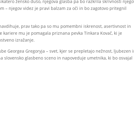
katero žensko dušo, njegova glasba pa bo razkrila skrivnosti njego
om – njegov videz je pravi balzam za oči in bo zagotovo pritegnil
navdihuje, prav tako pa so mu pomembni iskrenost, asertivnost in
e kariere mu je pomagala priznana pevka Tinkara Kovač, ki je
ustveno izražanje.
e Georgea Gregoryja – svet, kjer se prepletajo nežnost, ljubezen 
 na slovensko glasbeno sceno in napoveduje umetnika, ki bo osvajal