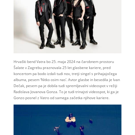
Hrvaški bend Vatra bo 25. maja 2024 na čarobnem prostoru
Šalate v Zagrebu praznovala 25 let glasbene kariere, pred
koncertom pa bodo izdali tudi nov, tretji singel s prihajajočega
albuma, pesem ‘Nitko osim nas’. Avtor glasbe in besedila je Ivan
Dečak, pesem pa je dobila tudi spremljevalni videospot v režiji
Radislava Jovanova Gonza. To je tudi trinajsti videospot, ki ga je
Gonzo posnel z Vatro od samega začetka njihove kariere.