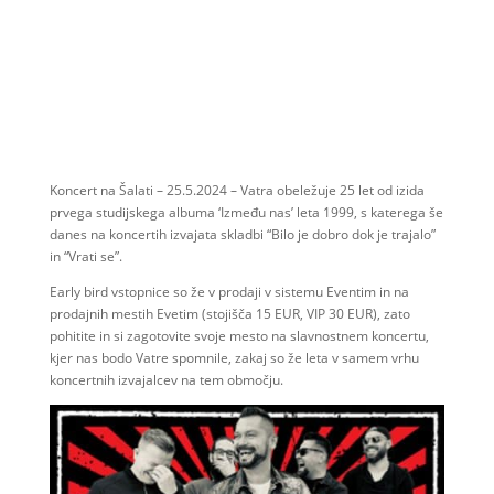
Koncert na Šalati – 25.5.2024 – Vatra obeležuje 25 let od izida
prvega studijskega albuma ‘Između nas’ leta 1999, s katerega še
danes na koncertih izvajata skladbi “Bilo je dobro dok je trajalo”
in “Vrati se”.
Early bird vstopnice so že v prodaji v sistemu Eventim in na
prodajnih mestih Evetim (stojišča 15 EUR, VIP 30 EUR), zato
pohitite in si zagotovite svoje mesto na slavnostnem koncertu,
kjer nas bodo Vatre spomnile, zakaj so že leta v samem vrhu
koncertnih izvajalcev na tem območju.