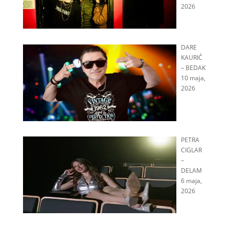
2026
DARE
KAURIČ
– BEDAK
10 maja,
2026
PETRA
CIGLAR
–
DELAM
6 maja,
2026