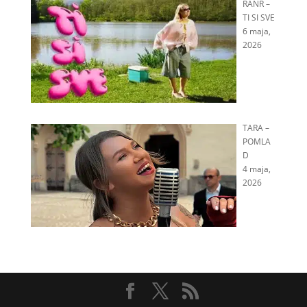
RANR –
TI SI SVE
6 maja,
2026
TARA –
POMLA
D
4 maja,
2026