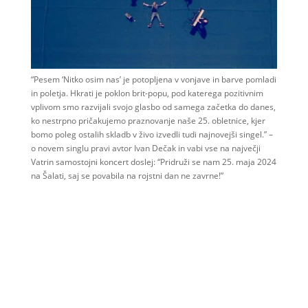
“Pesem ‘Nitko osim nas’ je potopljena v vonjave in barve pomladi
in poletja. Hkrati je poklon brit-popu, pod katerega pozitivnim
vplivom smo razvijali svojo glasbo od samega začetka do danes,
ko nestrpno pričakujemo praznovanje naše 25. obletnice, kjer
bomo poleg ostalih skladb v živo izvedli tudi najnovejši singel.” –
o novem singlu pravi avtor Ivan Dečak in vabi vse na največji
Vatrin samostojni koncert doslej: “Pridruži se nam 25. maja 2024
na Šalati, saj se povabila na rojstni dan ne zavrne!”