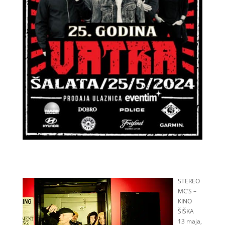
STEREO
MC’S –
KINO
ŠIŠKA
13 maja,