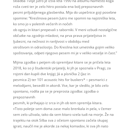
skladba Tvoje jutro je izšla leta 1990 na albumu Namesto koga
roža cveti ter je zelo hitro postala ena bolj prepoznavnih
pesmi priljubljenega glasbenika. Mija do uspešnice goji posebne
spomine: “Kreslinova pesem Jutro me spomni na najstniška leta,
ko smo jo v poletnih večerih in nočeh
ob ognju in kitari prepevali s taborniki. V meni vzbudi nostalgične
občutke na zgodnjo mladost, na prva prava prijateljstva in
ljubezni, na nežnost in ranljivost v obdobju med
otroštvom in odraslostjo. Do Kreslina kot umetnika gojim veliko
spoštovanja, odpeti njegovo pesem mi je v veliko veselje in čast.”
Mijina zgodba s petjem ob spremljavi kitare se je pričela leta
2018, ko so ji študentski prijatelji, ki jih je spoznala v Pragi, za
rojstni dan kupili dve knjigi; Já a písnička 2 (Jaz in
pesmica 2) ter 101 acoustic hits for buskers* – pesmarici z
melodijami, besedili in akordi. Vse, kar je sledilo, je bilo zelo
spontano, rodila pa se je preprosta zgodba: zgodba o
prepoznavnih
pesmih, ki prihajajo iz srca in jih ob tem spremlja kitara.
»Tisto poletje sem doma zase malo brenkala in pela, v čemer
sem zelo uživala, tako da sem kitaro vzela tudi na morje. Že na
trajektu na otok Silba sva z očetom spontano začela skupaj
igrati, naučil me je akorde za nekaj komadov, ki sva jih nato