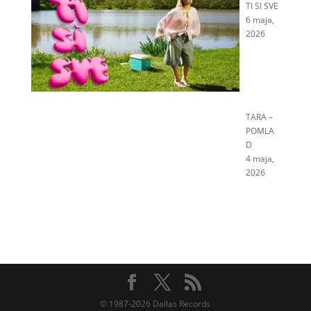
TI SI SVE
6 maja,
2026
TARA –
POMLA
D
4 maja,
2026
© 1987-2026 Dallas Records