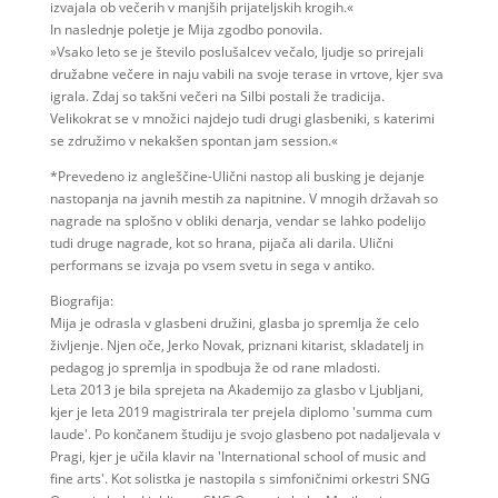
izvajala ob večerih v manjših prijateljskih krogih.«
In naslednje poletje je Mija zgodbo ponovila.
»Vsako leto se je število poslušalcev večalo, ljudje so prirejali
družabne večere in naju vabili na svoje terase in vrtove, kjer sva
igrala. Zdaj so takšni večeri na Silbi postali že tradicija.
Velikokrat se v množici najdejo tudi drugi glasbeniki, s katerimi
se združimo v nekakšen spontan jam session.«
*Prevedeno iz angleščine-Ulični nastop ali busking je dejanje
nastopanja na javnih mestih za napitnine. V mnogih državah so
nagrade na splošno v obliki denarja, vendar se lahko podelijo
tudi druge nagrade, kot so hrana, pijača ali darila. Ulični
performans se izvaja po vsem svetu in sega v antiko.
Biografija:
Mija je odrasla v glasbeni družini, glasba jo spremlja že celo
življenje. Njen oče, Jerko Novak, priznani kitarist, skladatelj in
pedagog jo spremlja in spodbuja že od rane mladosti.
Leta 2013 je bila sprejeta na Akademijo za glasbo v Ljubljani,
kjer je leta 2019 magistrirala ter prejela diplomo 'summa cum
laude'. Po končanem študiju je svojo glasbeno pot nadaljevala v
Pragi, kjer je učila klavir na 'International school of music and
fine arts'. Kot solistka je nastopila s simfoničnimi orkestri SNG