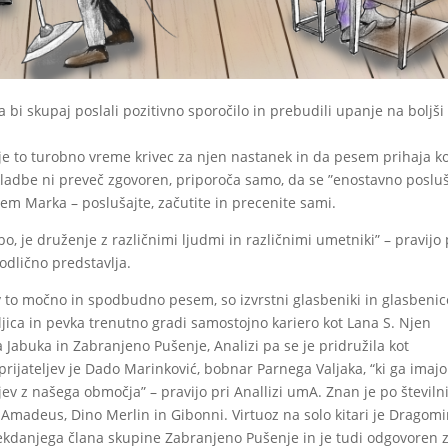
 da bi skupaj poslali pozitivno sporočilo in prebudili upanje na boljši
a je to turobno vreme krivec za njen nastanek in da pesem prihaja k
 skladbe ni preveč zgovoren, priporoča samo, da se ”enostavno poslu
jem Marka – poslušajte, začutite in precenite sami.
o, je druženje z različnimi ljudmi in različnimi umetniki” – pravijo 
 odlično predstavlja.
be v to močno in spodbudno pesem, so izvrstni glasbeniki in glasbenic
ljica in pevka trenutno gradi samostojno kariero kot Lana S. Njen
 Jabuka in Zabranjeno Pušenje, Analizi pa se je pridružila kot
prijateljev je Dado Marinković, bobnar Parnega Valjaka, “ki ga imajo
ev z našega območja” – pravijo pri Anallizi umA. Znan je po številn
 Amadeus, Dino Merlin in Gibonni. Virtuoz na solo kitari je Dragomi
ekdanjega člana skupine Zabranjeno Pušenje in je tudi odgovoren 