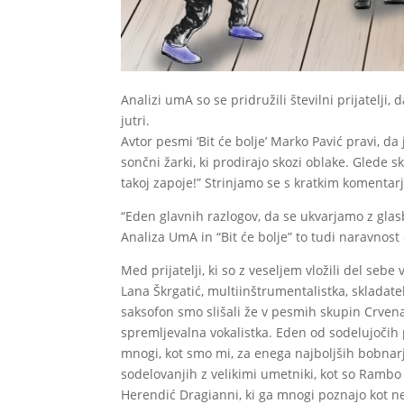
Analizi umA so se pridružili številni prijatelji,
jutri.
Avtor pesmi ‘Bit će bolje’ Marko Pavić pravi, d
sončni žarki, ki prodirajo skozi oblake. Glede
takoj zapoje!” Strinjamo se s kratkim komentar
“Eden glavnih razlogov, da se ukvarjamo z glasb
Analiza UmA in “Bit će bolje” to tudi naravnost
Med prijatelji, ki so z veseljem vložili del se
Lana Škrgatić, multiinštrumentalistka, skladate
saksofon smo slišali že v pesmih skupin Crvena
spremljevalna vokalistka. Eden od sodelujočih 
mnogi, kot smo mi, za enega najboljših bobnarj
sodelovanjih z velikimi umetniki, kot so Rambo
Herendić Dragianni, ki ga mnogi poznajo kot n