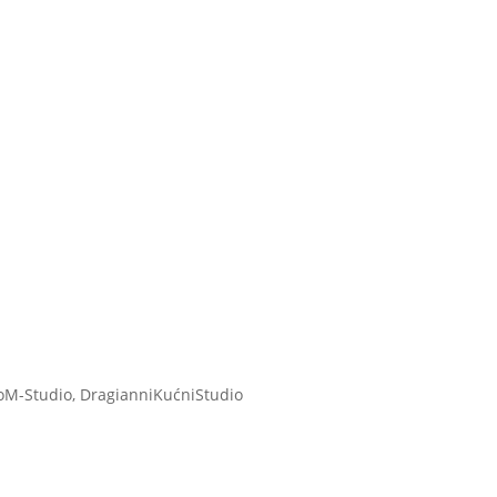
oM-Studio, DragianniKućniStudio