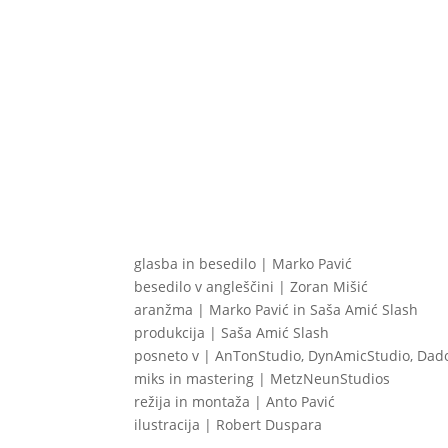
glasba in besedilo | Marko Pavić
besedilo v angleščini | Zoran Mišić
aranžma | Marko Pavić in Saša Amić Slash
produkcija | Saša Amić Slash
posneto v | AnTonStudio, DynAmicStudio, Dad
miks in mastering | MetzNeunStudios
režija in montaža | Anto Pavić
ilustracija | Robert Duspara