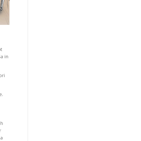
ot
ša in
pri
e.
ih
r
za