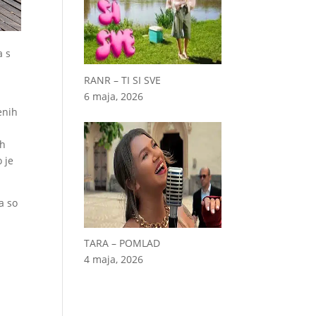
a s
RANR – TI SI SVE
6 maja, 2026
enih
.
ah
 je
a so
TARA – POMLAD
4 maja, 2026