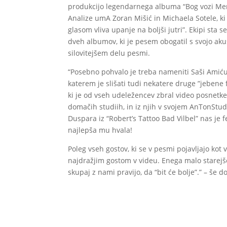
produkcijo legendarnega albuma “Bog vozi Merce
Analize umA Zoran Mišić in Michaela Sotele, k
glasom vliva upanje na boljši jutri”. Ekipi sta s
dveh albumov, ki je pesem obogatil s svojo akus
silovitejšem delu pesmi.
“Posebno pohvalo je treba nameniti Saši Amiću S
katerem je slišati tudi nekatere druge ”jebene f
ki je od vseh udeležencev zbral video posnetke,
domačih studiih, in iz njih v svojem AnTonStud
Duspara iz “Robert’s Tattoo Bad Vilbel” nas je 
najlepša mu hvala!
Poleg vseh gostov, ki se v pesmi pojavljajo kot 
najdražjim gostom v videu. Enega malo starejšega
skupaj z nami pravijo, da “bit će bolje”.” – še 