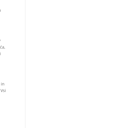
m
v
ća,
i
 in
 Vsi