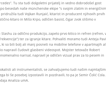
des”. Tu sta tudi dolgoletni prijatelj in vedno dobrodošel gost
i po besedah ​​naše münchenske ekipe “s svojim zlatim in energični
e pridružila tudi Vojkan Runjaić, kitarist in producent njihovih prvih
tično kitaro in Mišo Krpo, odličen basist, čigar zvok slišimo v
lashu za odlično produkcijo, zapeto prvo kitico in refren (refren, 
rekvencije”) ter za igranje kitare. Pohvaliti moramo tudi Anteja Pavi
 ki so bili bolj ali manj posneti na mobilne telefone v apartmajih al
io napravil čudovit glasbeni videospot. Mojster tetovaže Robert
fenomenalno narisal, napravil je odličen vizual prav za to pesem in
vokalisti ali instrumentalisti, se zahvaljujemo tudi našim najmlajšim
 bi še posebej izpostavili in pozdravili, to pa je Semir Čolić Cola.
dodaja Analiza umA.