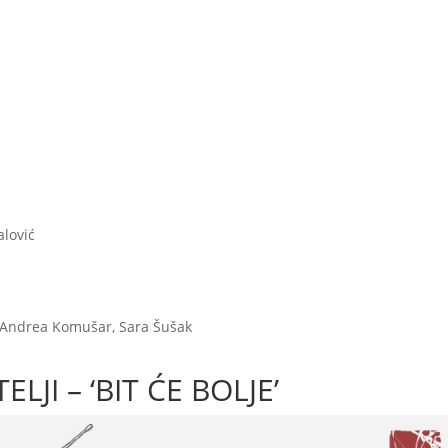
alović
, Andrea Komušar, Sara Šušak
LJI – ‘BIT ĆE BOLJE’