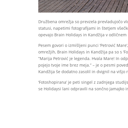
Družbena omrežja so prevzela prevladujočo vlog
statusi, napetimi fotografijami in štetjem všečk
opevajo Brain Holidays in Kandžija v odličnem 
Pesem govori o izmišljeni punci ‘Petrović Mare
omrežjih, Brain Holidays in Kandžija pa so s ‘F
”Marija Petrović je legenda. Hvala Mare! In odpu
pojejo tvoje ime brez meja.” – je o pesmi pove
Kandžija še dodatno zasolil in dvignil na višjo
‘Fotoshopirana’ je peti singel z zadnjega stud
se Holidaysi lani odpravili na sončno Jamajko 