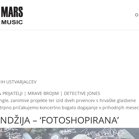
O
NIH USTVARJALCEV
 PRIJATELJI | MRAVE BROJIM | DETECTIVE JONES
ngle, zanimive projekte ter izid dveh prvencev s hrvaške glasbene
strpno pričakujemo koncertno bogato dogajanje v prihodnjih mesec
NDŽIJA – ‘FOTOSHOPIRANA’