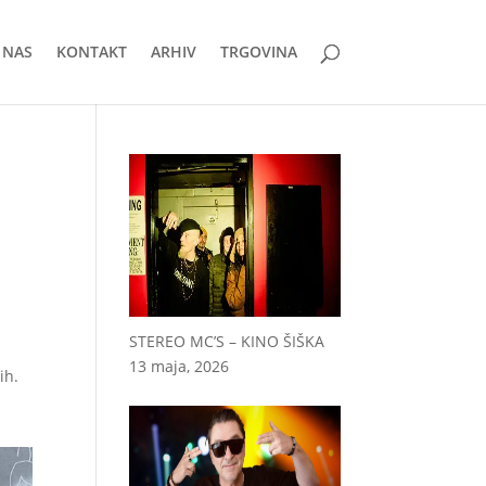
 NAS
KONTAKT
ARHIV
TRGOVINA
STEREO MC’S – KINO ŠIŠKA
13 maja, 2026
ih.