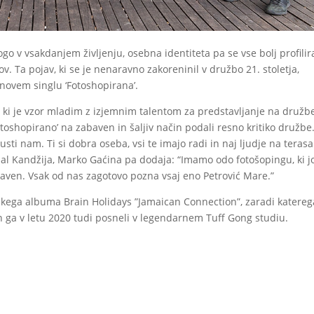
o v vsakdanjem življenju, osebna identiteta pa se vse bolj profilir
ov. Ta pojav, ki se je nenaravno zakoreninil v družbo 21. stoletja,
novem singlu ‘Fotoshopirana’.
’, ki je vzor mladim z izjemnim talentom za predstavljanje na družb
otoshopirano’ na zabaven in šaljiv način podali resno kritiko družbe
sti nam. Ti si dobra oseba, vsi te imajo radi in naj ljudje na teras
dal Kandžija, Marko Gaćina pa dodaja: “Imamo odo fotošopingu, ki jo
 raven. Vsak od nas zagotovo pozna vsaj eno Petrović Mare.”
ijskega albuma Brain Holidays ”Jamaican Connection”, zaradi katereg
in ga v letu 2020 tudi posneli v legendarnem Tuff Gong studiu.