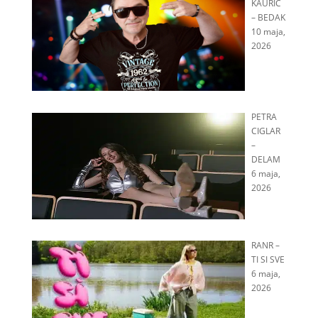
KAURIČ
– BEDAK
10 maja,
2026
PETRA
CIGLAR
–
DELAM
6 maja,
2026
RANR –
TI SI SVE
6 maja,
2026