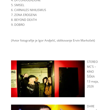
4. LA CONSOLAZIONE
5. SMISEL
6. CARNALES NIHILISMUS
7. ZONA EROGENA
8. BEYOND DEATH
9. DOBRO
(Avtor fotografije je Igor Andjelić, oblikovanje Ervin Markošek)
STEREO
MC’S –
KINO
ŠIŠKA
13 maja,
2026
DARE