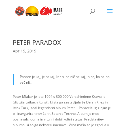
PETER PARADOX
Apr 19, 2019
Preden je kaj, je nekaj, kar ni ne nič ne kaj, in bo, ko ne bo
več nič.
Peter Mlakar je leta 1994 s 300 000 Verschiedene Krawalle
(divizija Laibach Kunst), ki sta ga sestavljala še Dejan Knez in
Iztok Turk, izdal legendarni album Peter ‒ Paracelsus; z njim je
bil inavguriran nov žanr, Satanic Techno. Album je med
poznavalci doma in v tujini dobil kultni status. Predstavitev
albuma, ki so ga nekateri imenovali črna maša se je zgodila v