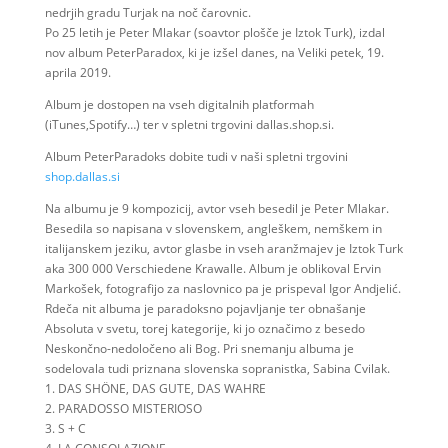
nedrjih gradu Turjak na noč čarovnic.
Po 25 letih je Peter Mlakar (soavtor plošče je Iztok Turk), izdal
nov album PeterParadox, ki je izšel danes, na Veliki petek, 19.
aprila 2019.
Album je dostopen na vseh digitalnih platformah
(iTunes,Spotify…) ter v spletni trgovini dallas.shop.si.
Album PeterParadoks dobite tudi v naši spletni trgovini
shop.dallas.si
Na albumu je 9 kompozicij, avtor vseh besedil je Peter Mlakar.
Besedila so napisana v slovenskem, angleškem, nemškem in
italijanskem jeziku, avtor glasbe in vseh aranžmajev je Iztok Turk
aka 300 000 Verschiedene Krawalle. Album je oblikoval Ervin
Markošek, fotografijo za naslovnico pa je prispeval Igor Andjelić.
Rdeča nit albuma je paradoksno pojavljanje ter obnašanje
Absoluta v svetu, torej kategorije, ki jo označimo z besedo
Neskončno-nedoločeno ali Bog. Pri snemanju albuma je
sodelovala tudi priznana slovenska sopranistka, Sabina Cvilak.
1. DAS SHÖNE, DAS GUTE, DAS WAHRE
2. PARADOSSO MISTERIOSO
3. S + C