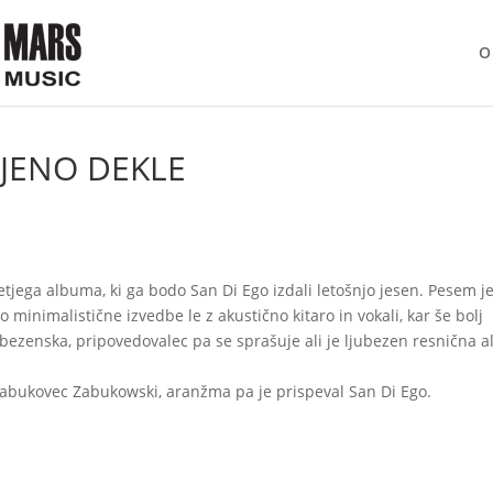
O
LJENO DEKLE
etjega albuma, ki ga bodo San Di Ego izdali letošnjo jesen. Pesem j
lo minimalistične izvedbe le z akustično kitaro in vokali, kar še bolj
ezenska, pripovedovalec pa se sprašuje ali je ljubezen resnična al
 Zabukovec Zabukowski, aranžma pa je prispeval San Di Ego.