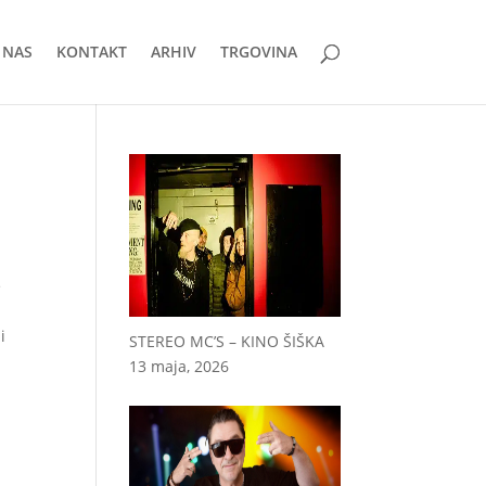
 NAS
KONTAKT
ARHIV
TRGOVINA
e
i
STEREO MC’S – KINO ŠIŠKA
13 maja, 2026