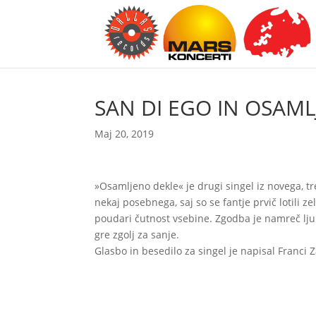
SAN DI EGO IN OSAM
Maj 20, 2019
»Osamljeno dekle« je drugi singel iz novega, tr
nekaj posebnega, saj so se fantje prvič lotili ze
poudari čutnost vsebine. Zgodba je namreč ljub
gre zgolj za sanje.
Glasbo in besedilo za singel je napisal Franci