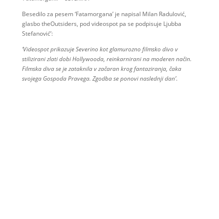
Besedilo za pesem ‘Fatamorgana’ je napisal Milan Radulović,
glasbo theOutsiders, pod videospot pa se podpisuje Ljubba
Stefanović’:
‘Videospot prikazuje Severino kot glamurozno filmsko divo v
stilizirani zlati dobi Hollywooda, reinkarnirani na moderen način.
Filmska diva se je zataknila v začaran krog fantaziranja, čaka
svojega Gospoda Pravega. Zgodba se ponovi naslednji dan’
.