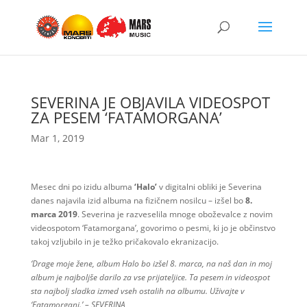
SEVERINA JE OBJAVILA VIDEOSPOT
ZA PESEM ‘FATAMORGANA’
Mar 1, 2019
Mesec dni po izidu albuma
‘Halo’
v digitalni obliki je Severina
danes najavila izid albuma na fizičnem nosilcu – izšel bo
8.
marca 2019
. Severina je razveselila mnoge oboževalce z novim
videospotom ‘Fatamorgana’, govorimo o pesmi, ki jo je občinstvo
takoj vzljubilo in je težko pričakovalo ekranizacijo.
‘Drage moje žene, album Halo bo izšel 8. marca, na naš dan in moj
album je najboljše darilo za vse prijateljice. Ta pesem in videospot
sta najbolj sladka izmed vseh ostalih na albumu. Uživajte v
‘Fatamorgani.’ – SEVERINA