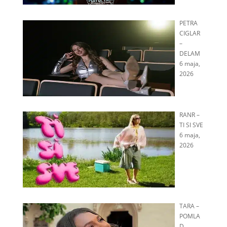
PETRA
CIGLAR
–
DELAM
6 maja,
2026
RANR –
TI SI SVE
6 maja,
2026
TARA –
POMLA
D