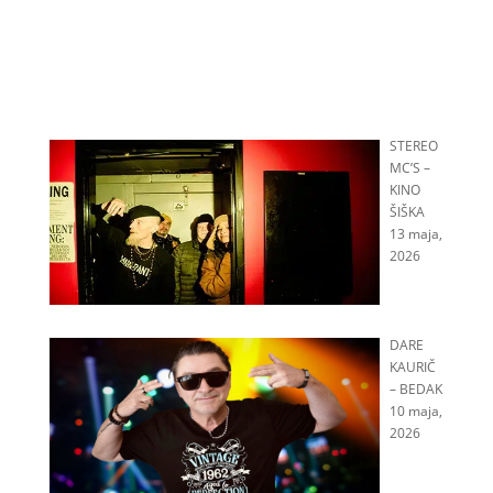
STEREO
MC’S –
KINO
ŠIŠKA
13 maja,
2026
DARE
KAURIČ
– BEDAK
10 maja,
2026