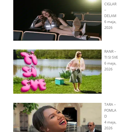
CIGLAR
–
DELAM
6 maja,
2026
RANR –
TI SI SVE
6 maja,
2026
TARA –
POMLA
D
4 maja,
2026