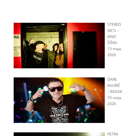
STEREO
MC’S –
KINO
ŠIŠKA
13 maja,
2026
DARE
KAURIČ
– BEDAK
10 maja,
2026
PETRA