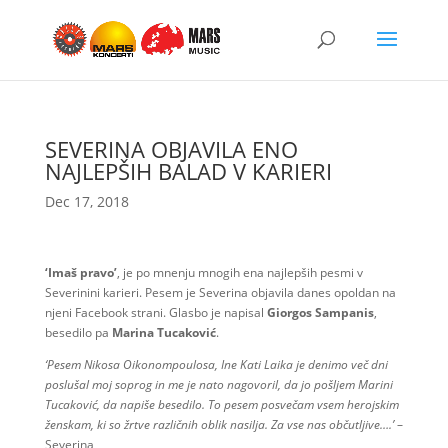
SEVERINA OBJAVILA ENO
NAJLEPŠIH BALAD V KARIERI
Dec 17, 2018
‘Imaš pravo’
, je po mnenju mnogih ena najlepših pesmi v
Severinini karieri. Pesem je Severina objavila danes opoldan na
njeni Facebook strani. Glasbo je napisal
Giorgos Sampanis
,
besedilo pa
Marina Tucaković
.
‘Pesem Nikosa Oikonompoulosa, Ine Kati Laika je denimo več dni
poslušal moj soprog in me je nato nagovoril, da jo pošljem Marini
Tucaković, da napiše besedilo. To pesem posvečam vsem herojskim
ženskam, ki so žrtve različnih oblik nasilja. Za vse nas občutljive….’
–
Severina