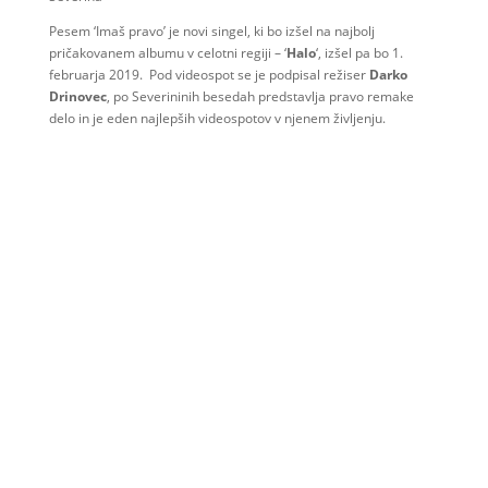
Pesem ‘Imaš pravo’ je novi singel, ki bo izšel na najbolj
pričakovanem albumu v celotni regiji – ‘
Halo
‘, izšel pa bo 1.
februarja 2019. Pod videospot se je podpisal režiser
Darko
Drinovec
, po Severininih besedah predstavlja pravo remake
delo in je eden najlepših videospotov v njenem življenju.