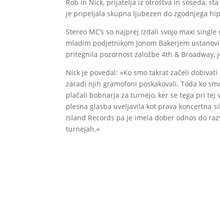
Rob in Nick, prijatelja iz otroštva in soseda, s
je pripeljala skupna ljubezen do zgodnjega hip
Stereo MC’s so najprej izdali svojo maxi single
mladim podjetnikom Jonom Bakerjem ustanovili 
pritegnila pozornost založbe 4th & Broadway, 
Nick je povedal: »Ko smo takrat začeli dobivati 
zaradi njih gramofoni poskakovali. Toda ko sm
plačali bobnarja za turnejo, ker se tega pri tej
plesna glasba uveljavila kot prava koncertna si
Island Records pa je imela dober odnos do razv
turnejah.«