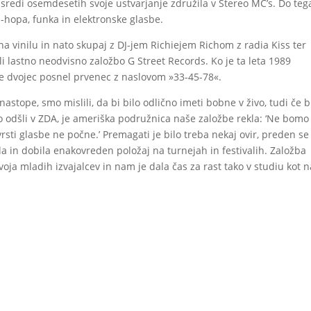
ta sredi osemdesetih svoje ustvarjanje združila v Stereo MC’s. Do teg
-hopa, funka in elektronske glasbe.
 na vinilu in nato skupaj z DJ-jem Richiejem Richom z radia Kiss ter
lastno neodvisno založbo G Street Records. Ko je ta leta 1989
je dvojec posnel prvenec z naslovom »33-45-78«.
nastope, smo mislili, da bi bilo odlično imeti bobne v živo, tudi če b
o odšli v ZDA, je ameriška podružnica naše založbe rekla: ‘Ne bomo
 vrsti glasbe ne počne.’ Premagati je bilo treba nekaj ovir, preden se
la in dobila enakovreden položaj na turnejah in festivalih. Založba
oja mladih izvajalcev in nam je dala čas za rast tako v studiu kot n