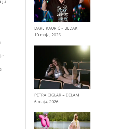
a ju
DARE KAURIČ – BEDAK
10 maja, 2026
i
 je
a
PETRA CIGLAR – DELAM
6 maja, 2026