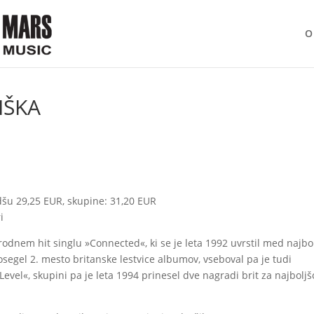
O
IŠKA
dšu 29,25 EUR, skupine: 31,20 EUR
i
dnem hit singlu »Connected«, ki se je leta 1992 uvrstil med najbo
osegel 2. mesto britanske lestvice albumov, vseboval pa je tudi
evel«, skupini pa je leta 1994 prinesel dve nagradi brit za najboljš