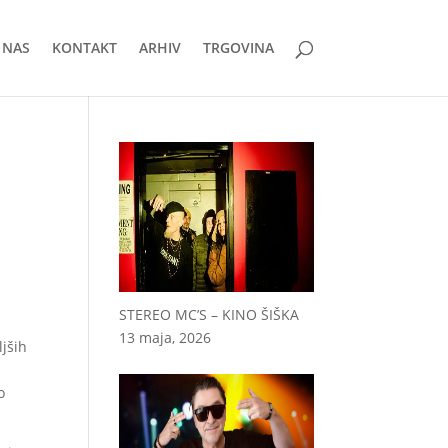
 NAS
KONTAKT
ARHIV
TRGOVINA
STEREO MC’S – KINO ŠIŠKA
13 maja, 2026
ljših
o