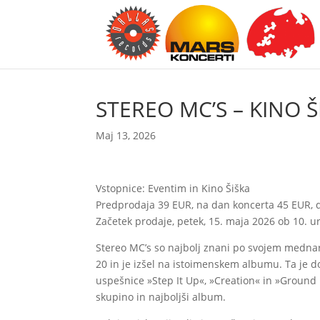
STEREO MC’S – KINO Š
Maj 13, 2026
Vstopnice: Eventim in Kino Šiška
Predprodaja 39 EUR, na dan koncerta 45 EUR, 
Začetek prodaje, petek, 15. maja 2026 ob 10. ur
Stereo MC’s so najbolj znani po svojem mednaro
20 in je izšel na istoimenskem albumu. Ta je d
uspešnice »Step It Up«, »Creation« in »Ground L
skupino in najboljši album.