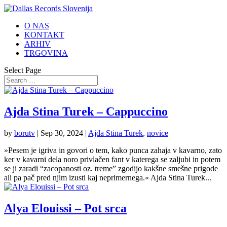
O NAS
KONTAKT
ARHIV
TRGOVINA
Select Page
Ajda Stina Turek – Cappuccino
by
borutv
|
Sep 30, 2024
|
Ajda Stina Turek
,
novice
»Pesem je igriva in govori o tem, kako punca zahaja v kavarno, zato
ker v kavarni dela noro privlačen fant v katerega se zaljubi in potem
se ji zaradi “zacopanosti oz. treme” zgodijo kakšne smešne prigode
ali pa pač pred njim izusti kaj neprimernega.« Ajda Stina Turek...
Alya Elouissi – Pot srca