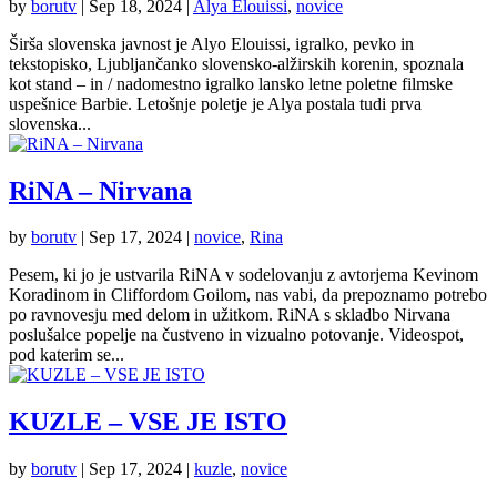
by
borutv
|
Sep 18, 2024
|
Alya Elouissi
,
novice
Širša slovenska javnost je Alyo Elouissi, igralko, pevko in
tekstopisko, Ljubljančanko slovensko-alžirskih korenin, spoznala
kot stand – in / nadomestno igralko lansko letne poletne filmske
uspešnice Barbie. Letošnje poletje je Alya postala tudi prva
slovenska...
RiNA – Nirvana
by
borutv
|
Sep 17, 2024
|
novice
,
Rina
Pesem, ki jo je ustvarila RiNA v sodelovanju z avtorjema Kevinom
Koradinom in Cliffordom Goilom, nas vabi, da prepoznamo potrebo
po ravnovesju med delom in užitkom. RiNA s skladbo Nirvana
poslušalce popelje na čustveno in vizualno potovanje. Videospot,
pod katerim se...
KUZLE – VSE JE ISTO
by
borutv
|
Sep 17, 2024
|
kuzle
,
novice