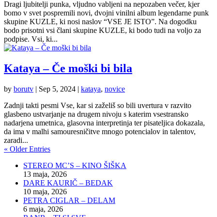
Dragi ljubitelji punka, vljudno vabljeni na nepozaben večer, kjer
bomo v svet pospremili novi, dvojni vinilni album legendarne punk
skupine KUZLE, ki nosi naslov “VSE JE ISTO”. Na dogodku
bodo prisotni vsi člani skupine KUZLE, ki bodo tudi na voljo za
podpise. Vsi, ki...
Kataya – Če moški bi bila
by
borutv
|
Sep 5, 2024
|
kataya
,
novice
Zadnji takti pesmi Vse, kar si zaželiš so bili uvertura v razvito
glasbeno ustvarjanje na drugem nivoju s katerim vsestransko
nadarjena umetnica, glasovna interpretinja ter pisateljica dokazala,
da ima v malhi samouresničitve mnogo potencialov in talentov,
zaradi...
« Older Entries
STEREO MC’S – KINO ŠIŠKA
13 maja, 2026
DARE KAURIČ – BEDAK
10 maja, 2026
PETRA CIGLAR – DELAM
6 maja, 2026