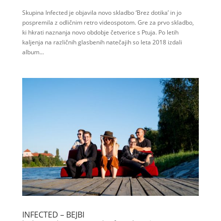
Skupina Infected je objavila novo skladbo ‘Brez dotika’ in jo
pospremila z odličnim retro videospotom. Gre za prvo skladbo,
ki hkrati naznanja novo obdobje četverice s Ptuja. Po letih
kaljenja na različnih glasbenih natečajih so leta 2018 izdali
album...
INFECTED – BEJBI