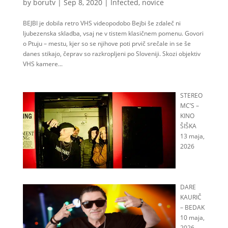
by
borutv
|
Sep 8, 2020
|
Infected
,
novice
BEJBI je dobila retro VHS videopodobo Bejbi še zdaleč ni
ljubezenska skladba, vsaj ne v tistem klasičnem pomenu. Govori
o Ptuju – mestu, kjer so se njihove poti prvič srečale in se še
danes stikajo, čeprav so razkropljeni po Sloveniji. Skozi objektiv
VHS kamere...
STEREO
MC’S –
KINO
ŠIŠKA
13 maja,
2026
DARE
KAURIČ
– BEDAK
10 maja,
2026