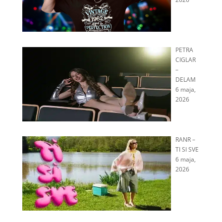
PETRA
CIGLAR
–
DELAM
6 maja,
2026
RANR –
TI SI SVE
6 maja,
2026