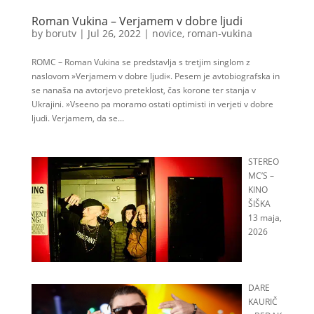
Roman Vukina – Verjamem v dobre ljudi
by
borutv
|
Jul 26, 2022
|
novice
,
roman-vukina
ROMC – Roman Vukina se predstavlja s tretjim singlom z
naslovom »Verjamem v dobre ljudi«. Pesem je avtobiografska in
se nanaša na avtorjevo preteklost, čas korone ter stanja v
Ukrajini. »Vseeno pa moramo ostati optimisti in verjeti v dobre
ljudi. Verjamem, da se...
STEREO
MC’S –
KINO
ŠIŠKA
13 maja,
2026
DARE
KAURIČ