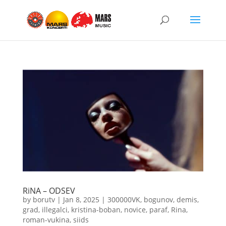
RiNA – ODSEV
by
borutv
|
Jan 8, 2025
|
300000VK
,
bogunov
,
demis
,
grad
,
illegalci
,
kristina-boban
,
novice
,
paraf
,
Rina
,
roman-vukina
,
siids