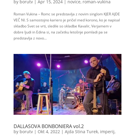
by
borutv
|
Apr 15, 2024
|
novice
,
roman-vukina
Roman Vukina – Romc se predstavlja z novim singlom KJER AJDE
VEČ NI. S samostojno kariero je pričel med korono, ko je napisal
skladbo Svet se vrti, sledile so skladbe Kavalir, Verjamem v
dobre ljudi in Edina si, na začetku letošnje pomladi pa se
predstavlja z novo...
DALLASOVA BONBONIERA vol.2
by
borutv
|
Okt 4, 2022
|
Ajda Stina Turek
,
imperij
,