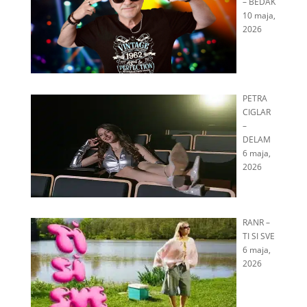
– BEDAK
10 maja,
2026
PETRA
CIGLAR
–
DELAM
6 maja,
2026
RANR –
TI SI SVE
6 maja,
2026