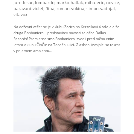
jure-lesar
,
lombardo
,
marko-hatlak
,
miha-eric
,
novice
,
paravani-violet
,
Rina
,
roman-vukina
,
simon-vadnjal
,
vitavox
Na deževni večer se je v klubu Zorica na Kersnikovi 4 odvijala že
druga Bonboniera – predstavitev novosti založbe Dallas
Records! Premierno smo Bonboniero izvedli pred točno enim
letom v klubu ČinČin na Tobačni ulici. Glasbeni izvajalci so tokrat
v prijetnem ambientu...