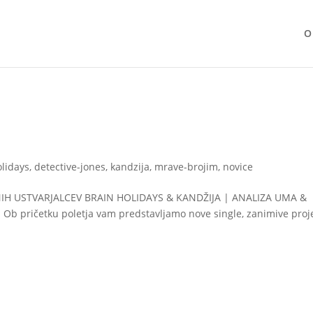
O
olidays
,
detective-jones
,
kandzija
,
mrave-brojim
,
novice
NIH USTVARJALCEV BRAIN HOLIDAYS & KANDŽIJA | ANALIZA UMA &
Ob pričetku poletja vam predstavljamo nove single, zanimive proj